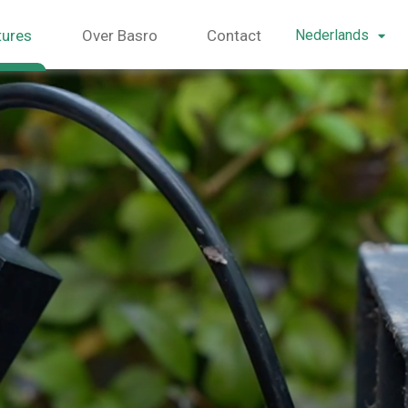
tures
Over Basro
Contact
Nederlands