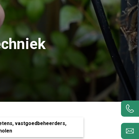
echniek
ketens, vastgoedbeheerders,
cholen