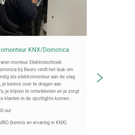
tromonteur KNX/Domotica
Beheerder b
varen monteur Elektrotechniek
Als gespeciali
motica bij Basro vindt het leuk om
verzorgen we 
ndig als elektromonteur aan de slag
brandmeldinsta
, je kennis over te dragen aan
gecertificeerd
’s, je blijven te ontwikkelen en je zorgt
inbraaksystem
e klanten in de spotlights komen ...
brandmeldinsta
installaties bed
40 uur
40 uur
MBO (kennis en ervaring in KNX)
MBO, Be