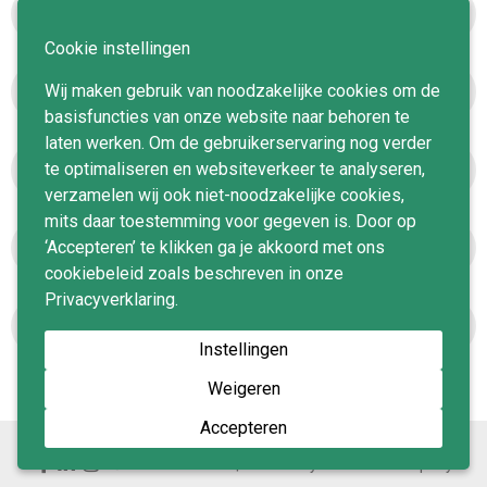
Basro academy
Cookie instellingen
Wij maken gebruik van noodzakelijke cookies om de
MVO
basisfuncties van onze website naar behoren te
laten werken. Om de gebruikerservaring nog verder
te optimaliseren en websiteverkeer te analyseren,
Voorwaarden
verzamelen wij ook niet-noodzakelijke cookies,
mits daar toestemming voor gegeven is. Door op
Certificering
‘Accepteren’ te klikken ga je akkoord met ons
cookiebeleid zoals beschreven in onze
Privacyverklaring.
WKA
Instellingen
Weigeren
Accepteren
© 2026 Basro B.V.
Website by
The Dare Company