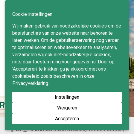
Kantoorgebouw Crystal Building aan de
Rivium Boulevard 201-234 ligt op
Cookie instellingen
kantorenpark Rivium, direct aan de A16.
Wij maken gebruik van noodzakelijke cookies om de
Basro houdt de elektrotechnische-, en
basisfuncties van onze website naar behoren te
beveiligingsinstallaties en keuringen
laten werken. Om de gebruikerservaring nog verder
actueel, van het restaurant, kantoren,
te optimaliseren en websiteverkeer te analyseren,
parkeergarage en algemene ruimten. Met
verzamelen wij ook niet-noodzakelijke cookies,
energielabel C voldoet het gebouw aan de
mits daar toestemming voor gegeven is. Door op
duurzaamheidsnormen van vandaag de dag.
‘Accepteren’ te klikken ga je akkoord met ons
Terug naar overzicht
cookiebeleid zoals beschreven in onze
Privacyverklaring.
Instellingen
Weigeren
Accepteren
© 2026 Basro B.V.
Website by
The Dare Company